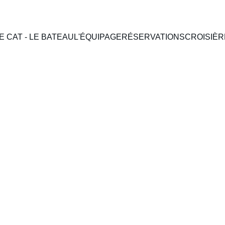
E CAT - LE BATEAU
L'ÉQUIPAGE
RÉSERVATIONS
CROISIÈR
10/16/2025